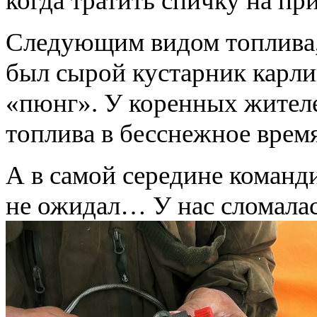
когда тратить спичку на пр
Следующим видом топлива,
был сырой кустарник карли
«пюнг». У коренных жител
топлива в бесснежное время
А в самой середине команди
не ожидал… У нас сломалас