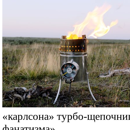
«карлсона» турбо-щепочниц
фанатизма».